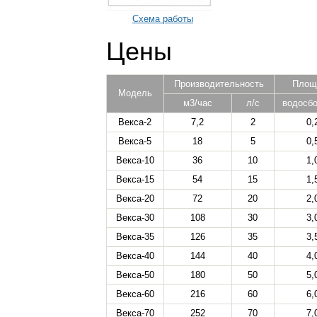
Схема работы
Цены
Производительность
Площ
Модель
м3/час
л/с
водосбо
Векса-2
7,2
2
0,
Векса-5
18
5
0,
Векса-10
36
10
1,
Векса-15
54
15
1,
Векса-20
72
20
2,
Векса-30
108
30
3,
Векса-35
126
35
3,
Векса-40
144
40
4,
Векса-50
180
50
5,
Векса-60
216
60
6,
Векса-70
252
70
7,