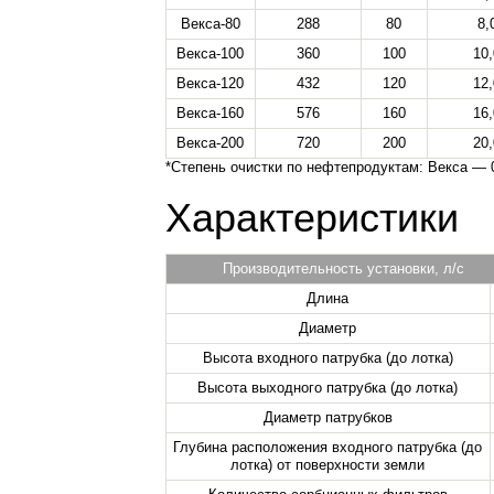
Векса-80
288
80
8,
Векса-100
360
100
10
Векса-120
432
120
12
Векса-160
576
160
16
Векса-200
720
200
20
*Степень очистки по нефтепродуктам: Векса — 0
Характеристики
Производительность установки, л/с
Длина
Диаметр
Высота входного патрубка (до лотка)
Высота выходного патрубка (до лотка)
Диаметр патрубков
Глубина расположения входного патрубка (до
лотка) от поверхности земли